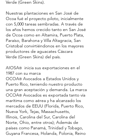
Verde (Green Skins).
Nuestras plantaciones en San José de
Ocoa fué el proyecto piloto, inicialmente
con 5,000 tareas sembradas. A través de
los años hemos crecido tanto en San José
de Ocoa como en Altamira, Puerto Plata,
Paraíso, Barahona y Villa Altagracia, San
Cristobal convirtiéndonos en los mayores
productores de aguacates Cáscara
Verde (Green Skins) del país.
AIOSA
inicia sus exportaciones en el
®
1987 con su marca
OCOA
Avocados a Estados Unidos y
®
Puerto Rico, teniendo nuestro producto
una gran aceptación y demanda. La marca
OCOA
Avocados es exportada tanto vía
®
marítima como aérea y ha alcanzado los
mercados de EEUU (Florida, Puerto Rico,
Nueva York, Tejas, Massachusetts,
Illinois, Carolina del Sur, Carolina del
Norte, Ohio, entre otros); Además de
países como Panamá, Trinidad y Tobago,
Guyana Francesa, Holanda, Polonia, Reino